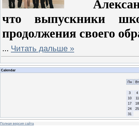
Александр 
что выпускники шк
продолжения своего обр
...
Читать дальше »
Calendar
Пн
Вт
3
4
10
11
17
18
24
25
31
Полная версия сайта