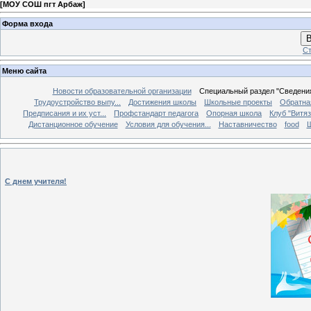
[
МОУ СОШ пгт Арбаж
]
Форма входа
В
Ст
Меню сайта
Новости образовательной организации
Специальный раздел "Сведения
Трудоустройство выпу...
Достижения школы
Школьные проекты
Обратна
Предписания и их уст...
Профстандарт педагога
Опорная школа
Клуб "Витяз
Дистанционное обучение
Условия для обучения...
Наставничество
food
Ш
С днем учителя!